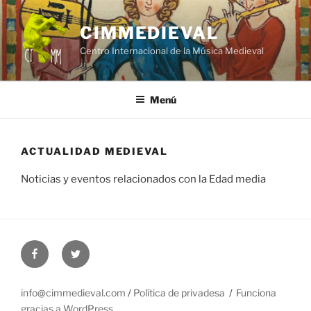
Saltar
al
CIMMEDIEVAL
contenido
Centro Internacional de la Música Medieval
Menú
ACTUALIDAD MEDIEVAL
Noticias y eventos relacionados con la Edad media
Facebook
Twitter
info@cimmedieval.com
/
Política de privadesa
Funciona
gracias a WordPress