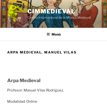
Saltar
al
CIMMEDIEVAL
contenido
Centro Internacional de la Música Medieval
Menú
ARPA MEDIEVAL. MANUEL VILAS
Arpa Medieval
Profesor: Manuel Vilas Rodríguez.
Modalidad: Online