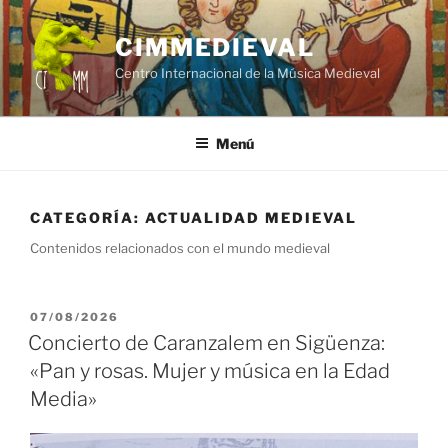
Saltar
al
CIMMEDIEVAL
contenido
Centro Internacional de la Música Medieval
Menú
CATEGORÍA:
ACTUALIDAD MEDIEVAL
Contenidos relacionados con el mundo medieval
PUBLICADO
07/08/2026
EL
Concierto de Caranzalem en Sigüenza:
«Pan y rosas. Mujer y música en la Edad
Media»