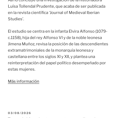
Así lo concluye una investigación de la historiadora
Luísa Tollendal Prudente, que acaba de ser publicada
en la revista científica ‘Journal of Medieval Iberian
Studies’.
El estudio se centra en la infanta Elvira Alfonso (1079-
c.1158), hija del rey Alfonso VI y de la noble leonesa
Jimena Muñoz, revisa la posición de las descendientes
extramatrimoniales de la monarquía leonesa y
castellana entre los siglos XI y XII, y plantea una
reinterpretación del papel político desempeñado por
estas mujeres.
Más información
PUBLICADO
03/08/2026
EL