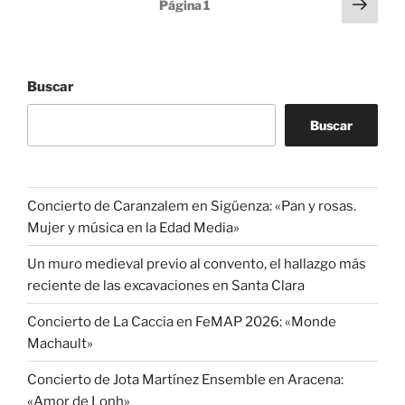
Paginación
Sigu
Página
1
pági
de
entradas
Buscar
Buscar
Concierto de Caranzalem en Sigüenza: «Pan y rosas.
Mujer y música en la Edad Media»
Un muro medieval previo al convento, el hallazgo más
reciente de las excavaciones en Santa Clara
Concierto de La Caccia en FeMAP 2026: «Monde
Machault»
Concierto de Jota Martínez Ensemble en Aracena:
«Amor de Lonh»