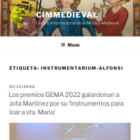
Saltar
al
CIMMEDIEVAL
contenido
Centro Internacional de la Música Medieval
Menú
ETIQUETA:
INSTRUMENTARIUM-ALFONSI
PUBLICADO
21/11/2022
EL
Los premios GEMA 2022 galardonan a
Jota Martínez por su ‘Instrumentos para
loar a sta. Maria’