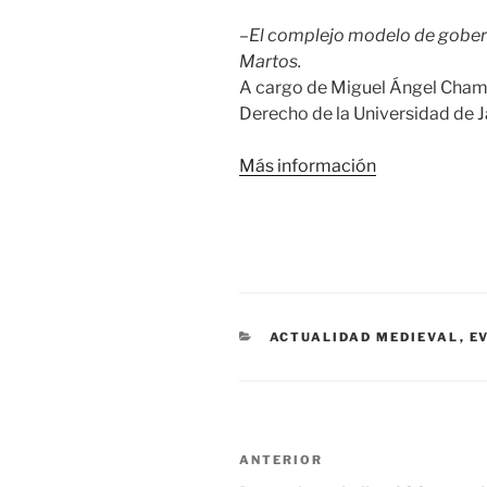
–
El complejo modelo de gobern
Martos.
A cargo de Miguel Ángel Chamo
Derecho de la Universidad de J
Más información
CATEGORÍAS
ACTUALIDAD MEDIEVAL
,
E
Navegación
Entrada
ANTERIOR