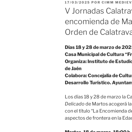
PUBLICADO
17/03/2025
POR
CIMM MEDIE
EL
V Jornadas Calatra
encomienda de Mart
Orden de Calatrav
Días 18 y 28 de marzo de 20
Casa Municipal de Cultura “Fr
Organiza: Instituto de Estudi
de Jaén
Colabora: Concejalía de Cultu
Desarrollo Turístico. Ayunta
Los días 18 y 28 de marzo la C
Delicado
de Martos acogerá la
con el título “La Encomienda d
aspectos de frontera en la Eda