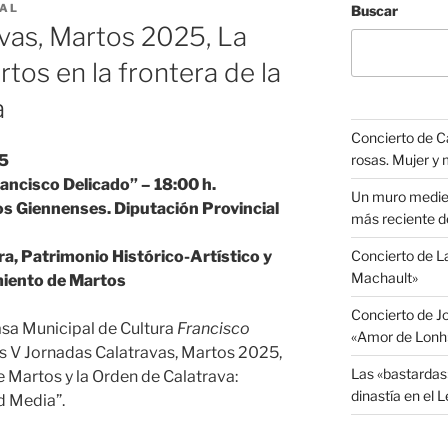
VAL
Buscar
vas, Martos 2025, La
os en la frontera de la
a
Concierto de C
25
rosas. Mujer y
ancisco Delicado” – 18:00 h.
Un muro medieva
os Giennenses. Diputación Provincial
más reciente d
ra, Patrimonio Histórico-Artístico y
Concierto de 
Machault»
miento de Martos
Concierto de J
asa Municipal de Cultura
Francisco
«Amor de Lonh
s V Jornadas Calatravas, Martos 2025,
Las «bastardas
e Martos y la Orden de Calatrava:
dinastía en el 
d Media”.