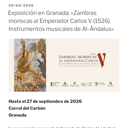
PUBLICADO
30/06/2026
EL
Exposición en Granada: «Zambras
moriscas al Emperador Carlos V (1526).
Instrumentos musicales de Al-Ándalus»
Hasta el 27 de septiembre de 2026
Corral del Carbón
Granada