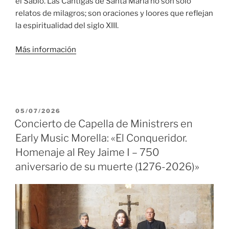
el Sabio. Las Cantigas de Santa María no son solo
relatos de milagros; son oraciones y loores que reflejan
la espiritualidad del siglo XIII.
Más información
PUBLICADO
05/07/2026
EL
Concierto de Capella de Ministrers en
Early Music Morella: «El Conqueridor.
Homenaje al Rey Jaime I – 750
aniversario de su muerte (1276-2026)»