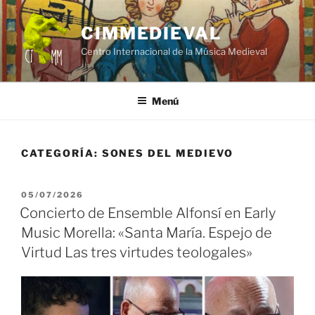
Saltar
al
CIMMEDIEVAL
contenido
Centro Internacional de la Música Medieval
Menú
CATEGORÍA:
SONES DEL MEDIEVO
PUBLICADO
05/07/2026
EL
Concierto de Ensemble Alfonsí en Early
Music Morella: «Santa María. Espejo de
Virtud Las tres virtudes teologales»