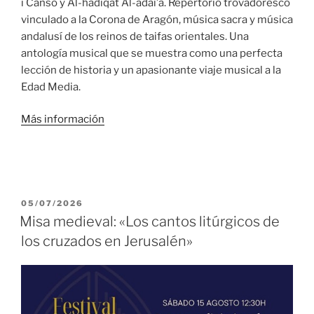
i Cansó y Al-hadiqat Al-adai’a. Repertorio trovadoresco
vinculado a la Corona de Aragón, música sacra y música
andalusí de los reinos de taifas orientales. Una
antología musical que se muestra como una perfecta
lección de historia y un apasionante viaje musical a la
Edad Media.
Más información
PUBLICADO
05/07/2026
EL
Misa medieval: «Los cantos litúrgicos de
los cruzados en Jerusalén»