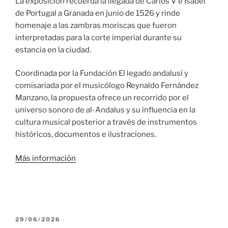
La exposición recuerda la llegada de Carlos V e Isabel
de Portugal a Granada en junio de 1526 y rinde
homenaje a las zambras moriscas que fueron
interpretadas para la corte imperial durante su
estancia en la ciudad.
Coordinada por la Fundación El legado andalusí y
comisariada por el musicólogo Reynaldo Fernández
Manzano, la propuesta ofrece un recorrido por el
universo sonoro de al-Andalus y su influencia en la
cultura musical posterior a través de instrumentos
históricos, documentos e ilustraciones.
Más información
PUBLICADO
29/06/2026
EL