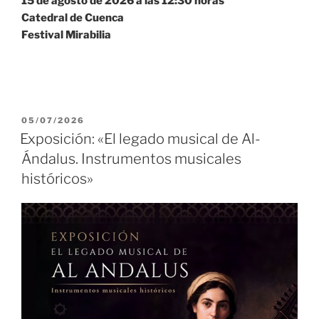
15 de agosto de 2026 a las 12:30 horas
Catedral de Cuenca
Festival Mirabilia
PUBLICADO
05/07/2026
EL
Exposición: «El legado musical de Al-
Ándalus. Instrumentos musicales
históricos»