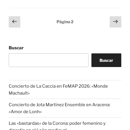
Paginación
Página
Sigu
Página
2
anterior
pági
de
entradas
Buscar
Buscar
Concierto de La Caccia en FeMAP 2026: «Monde
Machault»
Concierto de Jota Martínez Ensemble en Aracena:
«Amor de Lonh»
Las «bastardas» de la Corona: poder femenino y