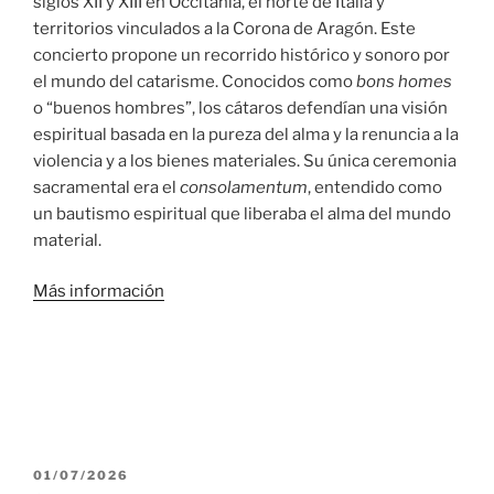
siglos XII y XIII en Occitania, el norte de Italia y
territorios vinculados a la Corona de Aragón. Este
concierto propone un recorrido histórico y sonoro por
el mundo del catarisme. Conocidos como
bons homes
o “buenos hombres”, los cátaros defendían una visión
espiritual basada en la pureza del alma y la renuncia a la
violencia y a los bienes materiales. Su única ceremonia
sacramental era el
consolamentum
, entendido como
un bautismo espiritual que liberaba el alma del mundo
material.
Más información
PUBLICADO
01/07/2026
EL