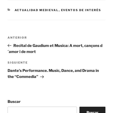
CATEGORÍAS
ACTUALIDAD MEDIEVAL
,
EVENTOS DE INTERÉS
Navegación
Entrada
ANTERIOR
de
anterior:
Recital de Gaudium et Musica: A mort, cançons d
entradas
´amor i de mort
Siguiente
SIGUIENTE
entrada
Dante’s Performance. Music, Dance, and Drama in
the “Commedia”
Buscar
Buscar