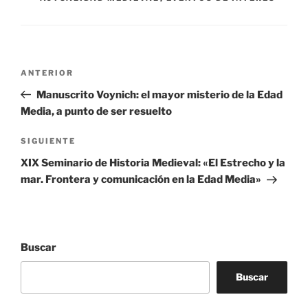
Navegación
Entrada
ANTERIOR
de
anterior:
Manuscrito Voynich: el mayor misterio de la Edad
entradas
Media, a punto de ser resuelto
Siguiente
SIGUIENTE
entrada
XIX Seminario de Historia Medieval: «El Estrecho y la
mar. Frontera y comunicación en la Edad Media»
Buscar
Buscar