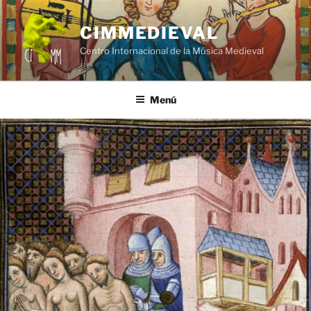
Saltar
al
CIMMEDIEVAL
contenido
Centro Internacional de la Música Medieval
Menú