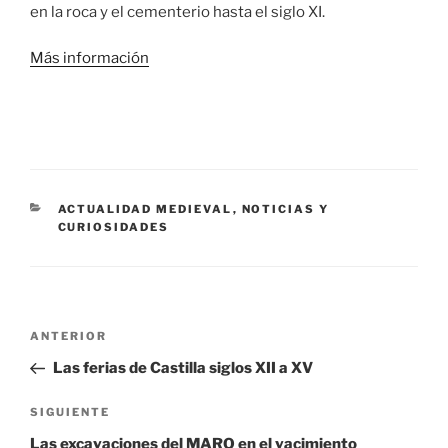
en la roca y el cementerio hasta el siglo XI.
Más información
CATEGORÍAS
ACTUALIDAD MEDIEVAL
,
NOTICIAS Y
CURIOSIDADES
Navegación
Entrada
ANTERIOR
de
anterior:
Las ferias de Castilla siglos XII a XV
entradas
Siguiente
SIGUIENTE
entrada
Las excavaciones del MARQ en el yacimiento