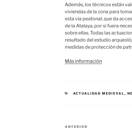
Además, los técnicos están val
viviendas de la zona para toma
esta vía peatonal, que da acceso 
de la Atalaya, por si fuera nec
sobre ellas. Todas las actuaci
resultado del estudio arqueoló
medidas de protección de patri
Más información
CATEGORÍAS
ACTUALIDAD MEDIEVAL
,
N
Navegación
Entrada
ANTERIOR