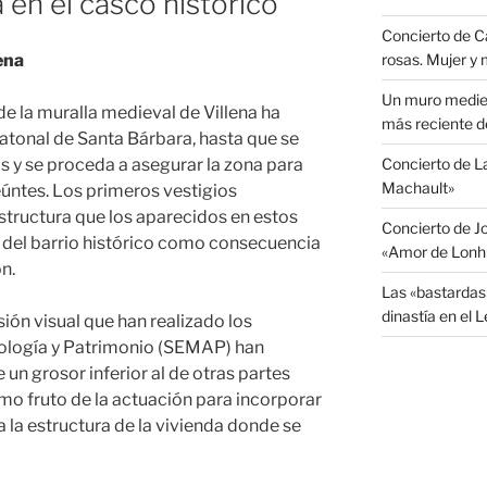
 en el casco histórico
Concierto de C
ena
rosas. Mujer y
Un muro medieva
de la muralla medieval de Villena ha
más reciente d
peatonal de Santa Bárbara, hasta que se
s y se proceda a asegurar la zona para
Concierto de 
Machault»
eúntes. Los primeros vestigios
structura que los aparecidos en estos
Concierto de J
 del barrio histórico como consecuencia
«Amor de Lonh
n.
Las «bastardas
dinastía en el 
sión visual que han realizado los
eología y Patrimonio (SEMAP) han
un grosor inferior al de otras partes
o fruto de la actuación para incorporar
a la estructura de la vivienda donde se