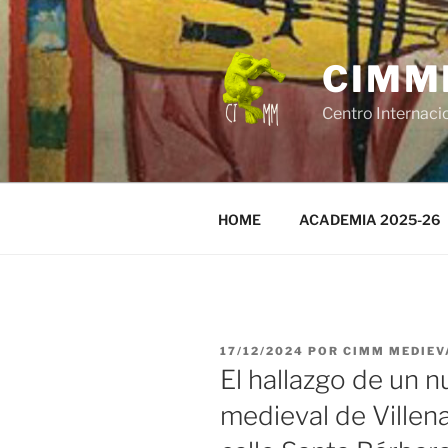
Saltar
al
contenido
CIMM
Centro Internaci
HOME
ACADEMIA 2025-26
PUBLICADO
17/12/2024
POR
CIMM MEDIEV
EL
El hallazgo de un n
medieval de Villena