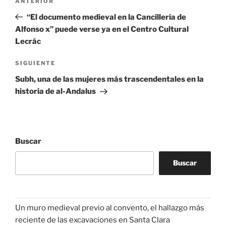
Entrada
ANTERIOR
de
anterior:
“El documento medieval en la Cancillería de
entradas
Alfonso x” puede verse ya en el Centro Cultural
Lecrác
Siguiente
SIGUIENTE
entrada
Subh, una de las mujeres más trascendentales en la
historia de al-Andalus
Buscar
Buscar
Un muro medieval previo al convento, el hallazgo más
reciente de las excavaciones en Santa Clara