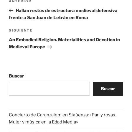
Entrada
ANTERIOR
de
anterior:
Hallan restos de estructura medieval defensiva
entradas
frente a San Juan de Letrán en Roma
Siguiente
SIGUIENTE
entrada
An Embodied Religion. Materialities and Devotion in
Medieval Europe
Buscar
Buscar
Concierto de Caranzalem en Sigüenza: «Pan y rosas.
Mujer y música en la Edad Media»