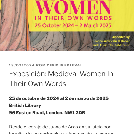
PUBLICADO
18/07/2024
POR
CIMM MEDIEVAL
EL
Exposición: Medieval Women In
Their Own Words
25 de octubre de 2024 al 2 de marzo de 2025
British Library
96 Euston Road, London, NW1 2DB
Desde el coraje de Juana de Arco en su juicio por
herejía y las experiencias visionarias de Juliana de