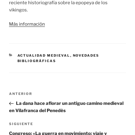
reciente historiografía sobre la epopeya de los
vikingos.
Más información
CATEGORÍAS
ACTUALIDAD MEDIEVAL
,
NOVEDADES
BIBLIOGRÁFICAS
Navegación
Entrada
ANTERIOR
de
anterior:
La dana hace aflorar un antiguo camino medieval
entradas
en Vilafranca del Penedès
Siguiente
SIGUIENTE
entrada
Congreso: «La guerra en movimiento: viaje y