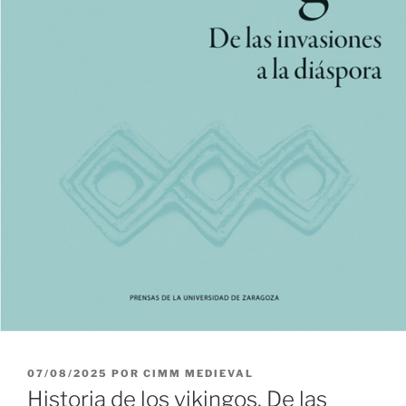
PUBLICADO
07/08/2025
POR
CIMM MEDIEVAL
EL
Historia de los vikingos. De las