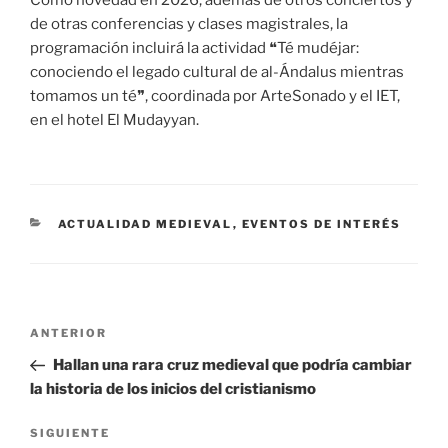
de otras conferencias y clases magistrales, la
programación incluirá la actividad ❝Té mudéjar:
conociendo el legado cultural de al-Ándalus mientras
tomamos un té❞, coordinada por ArteSonado y el IET,
en el hotel El Mudayyan.
CATEGORÍAS
ACTUALIDAD MEDIEVAL
,
EVENTOS DE INTERÉS
Navegación
Entrada
ANTERIOR
de
anterior:
Hallan una rara cruz medieval que podría cambiar
entradas
la historia de los inicios del cristianismo
Siguiente
SIGUIENTE