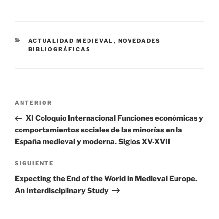
CATEGORÍAS
ACTUALIDAD MEDIEVAL
,
NOVEDADES
BIBLIOGRÁFICAS
Navegación
Entrada
ANTERIOR
de
anterior:
XI Coloquio Internacional Funciones económicas y
entradas
comportamientos sociales de las minorías en la
España medieval y moderna. Siglos XV-XVII
Siguiente
SIGUIENTE
entrada
Expecting the End of the World in Medieval Europe.
An Interdisciplinary Study