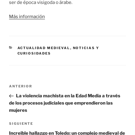
ser de época visigoda o árabe.
Más información
CATEGORÍAS
ACTUALIDAD MEDIEVAL
,
NOTICIAS Y
CURIOSIDADES
Navegación
Entrada
ANTERIOR
de
anterior:
La violencia machista en la Edad Media a través
entradas
de los procesos judiciales que emprendieron las
mujeres
Siguiente
SIGUIENTE
entrada
Increíble hallazgo en Toledo: un complejo medieval de