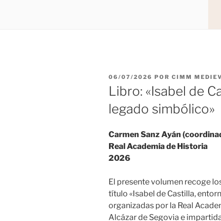
PUBLICADO
06/07/2026
POR
CIMM MEDIE
EL
Libro: «Isabel de Ca
legado simbólico»
Carmen Sanz Ayán (coordina
Real Academia de Historia
2026
El presente volumen recoge los
título «Isabel de Castilla, ento
organizadas por la Real Academi
Alcázar de Segovia e impartid