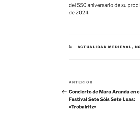
del 550 aniversario de su procl
de 2024.
CATEGORÍAS
ACTUALIDAD MEDIEVAL
,
N
Navegación
Entrada
ANTERIOR
de
anterior:
Concierto de Mara Aranda en e
Festival Sete Sóis Sete Luas:
entradas
«Trobairitz»