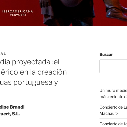
VAL
Buscar
dia proyectada :el
érico en la creación
guas portuguesa y
Un muro medieva
más reciente d
elipe Brandi
Concierto de 
Machault»
uert, S.L.
Concierto de J