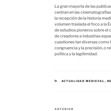
La gran mayoría de las publica
centran en las cinematografías
la recepción de la historia medi
volumen traslada el foco a la 
de estudios pioneros sobre el c
de creadores e industrias esp
cuestiones tan diversas como la
congruencia y la precisión, o re
política y la legitimidad.
CATEGORÍAS
ACTUALIDAD MEDIEVAL
,
N
Navegación
Entrada
ANTERIOR