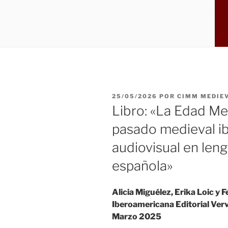
PUBLICADO
25/05/2026
POR
CIMM MEDIE
EL
Libro: «La Edad Me
pasado medieval ib
audiovisual en len
española»
Alicia Miguélez, Erika Loic y F
Iberoamericana Editorial Verv
Marzo 2025