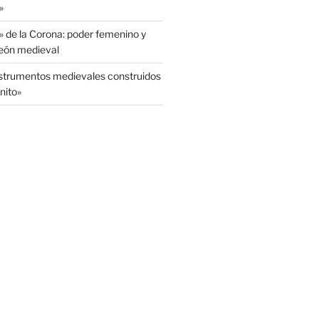
»
» de la Corona: poder femenino y
León medieval
nstrumentos medievales construidos
nito»