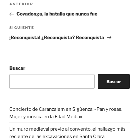
Navegación
Entrada
ANTERIOR
de
anterior:
Covadonga, la batalla que nunca fue
entradas
Siguiente
SIGUIENTE
entrada
¡Reconquista! ¿Reconquista? Reconquista
Buscar
Buscar
Concierto de Caranzalem en Sigüenza: «Pan y rosas.
Mujer y música en la Edad Media»
Un muro medieval previo al convento, el hallazgo más
reciente de las excavaciones en Santa Clara