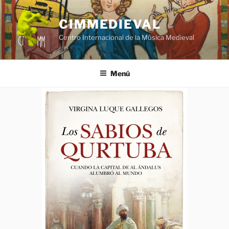
Saltar
al
CIMMEDIEVAL
contenido
Centro Internacional de la Música Medieval
Menú