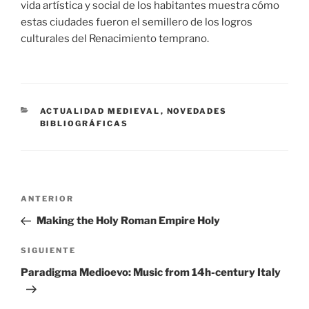
vida artística y social de los habitantes muestra cómo
estas ciudades fueron el semillero de los logros
culturales del Renacimiento temprano.
CATEGORÍAS
ACTUALIDAD MEDIEVAL
,
NOVEDADES
BIBLIOGRÁFICAS
Navegación
Entrada
ANTERIOR
de
anterior:
Making the Holy Roman Empire Holy
entradas
Siguiente
SIGUIENTE
entrada
Paradigma Medioevo: Music from 14h-century Italy