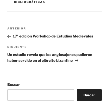
BIBLIOGRÁFICAS
Navegación
Entrada
ANTERIOR
de
anterior:
17ª edición Workshop de Estudios Medievales
entradas
Siguiente
SIGUIENTE
entrada
Un estudio revela que los anglosajones pudieron
haber servido en el ejército bizantino
Buscar
Buscar