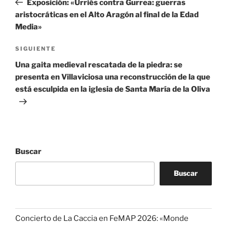
Exposición: «Urriés contra Gurrea: guerras
entradas
aristocráticas en el Alto Aragón al final de la Edad
Media»
Siguiente
SIGUIENTE
entrada
Una gaita medieval rescatada de la piedra: se
presenta en Villaviciosa una reconstrucción de la que
está esculpida en la iglesia de Santa María de la Oliva
Buscar
Buscar
Concierto de La Caccia en FeMAP 2026: «Monde