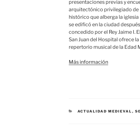
presentaciones previas y encuen
arquitectónico privilegiado de 
histórico que alberga la iglesi
se edificó en la ciudad después
concedido por el Rey Jaime I. 
San Juan del Hospital ofrece l
repertorio musical de la Edad 
Más información
CATEGORÍAS
ACTUALIDAD MEDIEVAL
,
S