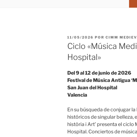
PUBLICADO
11/05/2026
POR
CIMM MEDIE
EL
Ciclo «Música Medi
Hospital»
Del 9 al 12 de junio de 2026
Festival de Música Antigua ‘Mú
San Juan del Hospital
Valencia
En su búsqueda de conjugar la h
históricos de singular belleza,
història i Art’ presenta el cicl
Hospital. Conciertos de músi