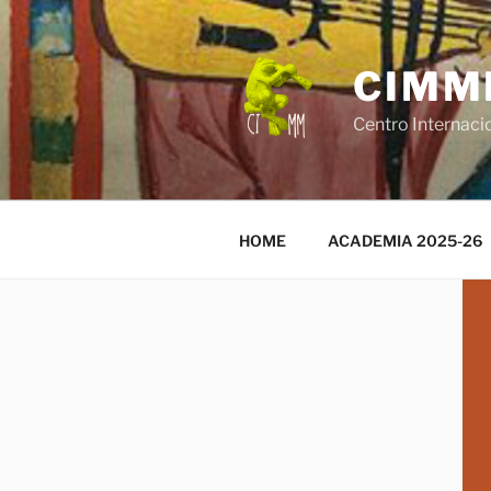
Saltar
al
contenido
CIMM
Centro Internaci
HOME
ACADEMIA 2025-26