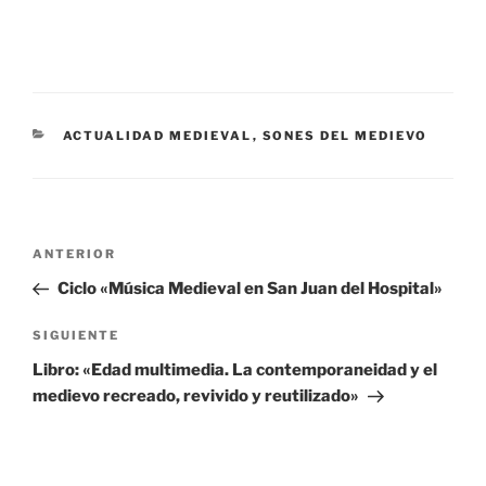
CATEGORÍAS
ACTUALIDAD MEDIEVAL
,
SONES DEL MEDIEVO
Navegación
Entrada
ANTERIOR
de
anterior:
Ciclo «Música Medieval en San Juan del Hospital»
entradas
Siguiente
SIGUIENTE
entrada
Libro: «Edad multimedia. La contemporaneidad y el
medievo recreado, revivido y reutilizado»