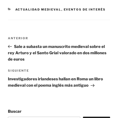
CATEGORÍAS
ACTUALIDAD MEDIEVAL
,
EVENTOS DE INTERÉS
Navegación
Entrada
ANTERIOR
de
anterior:
Sale a subasta un manuscrito medieval sobre el
entradas
rey Arturo y el Santo Grial valorado en dos millones
de euros
Siguiente
SIGUIENTE
entrada
Investigadores irlandeses hallan en Roma un libro
medieval con el poema inglés más antiguo
Buscar