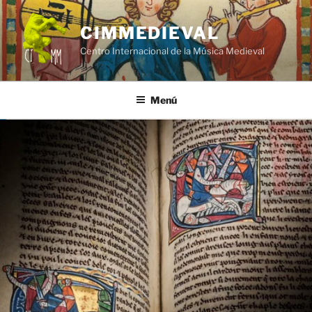
Saltar
al
CIMMEDIEVAL
contenido
Centro Internacional de la Música Medieval
Menú