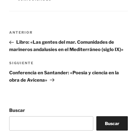
Navegación
Entrada
ANTERIOR
de
anterior:
Libro: «Las gentes del mar. Comunidades de
entradas
marineros andalusíes en el Mediterráneo (siglo IX)»
Siguiente
SIGUIENTE
entrada
Conferencia en Santander: «Poesía y ciencia en la
obra de Avicena»
Buscar
Buscar