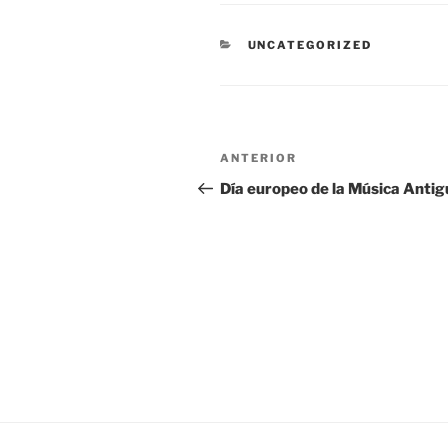
CATEGORÍAS
UNCATEGORIZED
Navegación
Entrada
ANTERIOR
de
anterior:
Día europeo de la Música Antig
entradas