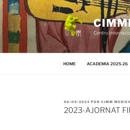
Saltar
al
contenido
CIMM
Centro Internaci
HOME
ACADEMIA 2025-26
PUBLICADO
06/09/2023
POR
CIMM MEDIE
EL
2023-AJORNAT FI