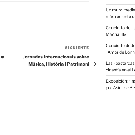
Un muro medieva
más reciente d
Concierto de 
Machault»
Concierto de J
SIGUIENTE
Siguiente
«Amor de Lonh
entrada
ua
Jornades Internacionals sobre
Las «bastardas
Música, Història i Patrimoni
dinastía en el 
Exposición: «I
por Asier de Be