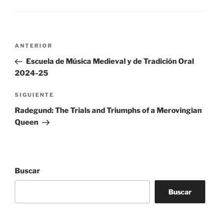
Navegación
Entrada
ANTERIOR
de
anterior:
Escuela de Música Medieval y de Tradición Oral
entradas
2024-25
Siguiente
SIGUIENTE
entrada
Radegund: The Trials and Triumphs of a Merovingian
Queen
Buscar
Buscar